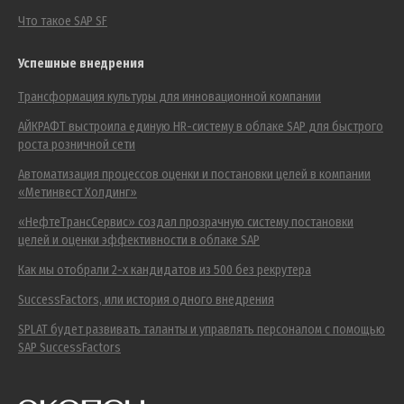
Что такое SAP SF
Успешные внедрения
Трансформация культуры для инновационной компании
АЙКРАФТ выстроила единую HR-систему в облаке SAP для быстрого
роста розничной сети
Автоматизация процессов оценки и постановки целей в компании
«Метинвест Холдинг»
«НефтеТрансСервис» создал прозрачную систему постановки
целей и оценки эффективности в облаке SAP
Как мы отобрали 2-х кандидатов из 500 без рекрутера
SuccessFactors, или история одного внедрения
SPLAT будет развивать таланты и управлять персоналом с помощью
SAP SuccessFactors