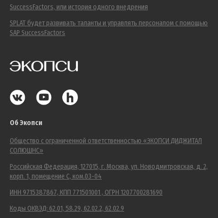
SuccessFactors, или история одного внедрения
SPLAT будет развивать таланты и управлять персоналом с помощью
SAP SuccessFactors
Об Экопси
Общество с ограниченной ответственностью «ЭКОПСИ ДИДЖИТАЛ
СОЛЮШНС»
Российская Федерация, 127015, г. Москва, ул. Новодмитровская, д. 2,
корп. 1, помещение С, ком.03-04
ИНН 9715387867, КПП 771501001 , ОГРН 1207700281690
Коды ОКВЭД: 62.01, 58.29, 62.02.2, 62.02.9