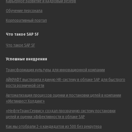
Карьерное развитие и кадровый резерв
Обучение персонала
Корпоративный портал
Что такое SAP SF
Что такое SAP SF
Успешные внедрения
Трансформация культуры для инновационной компании
АЙКРАФТ выстроила единую HR-систему в облаке SAP для быстрого
роста розничной сети
Автоматизация процессов оценки и постановки целей в компании
«Метинвест Холдинг»
«НефтеТрансСервис» создал прозрачную систему постановки
целей и оценки эффективности в облаке SAP
Как мы отобрали 2-х кандидатов из 500 без рекрутера