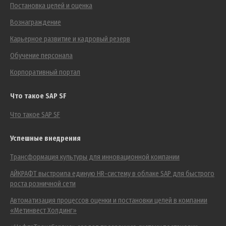
Постановка целей и оценка
Вознаграждение
Карьерное развитие и кадровый резерв
Обучение персонала
Корпоративный портал
Что такое SAP SF
Что такое SAP SF
Успешные внедрения
Трансформация культуры для инновационной компании
АЙКРАФТ выстроила единую HR-систему в облаке SAP для быстрого
роста розничной сети
Автоматизация процессов оценки и постановки целей в компании
«Метинвест Холдинг»