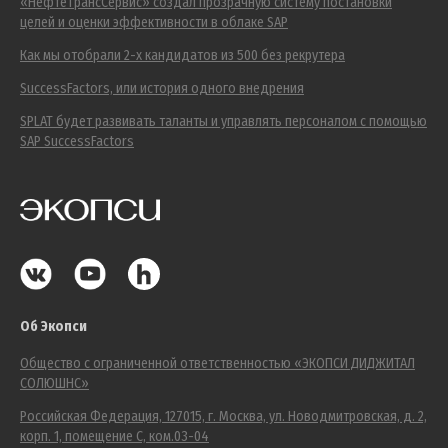
«НефтеТрансСервис» создал прозрачную систему постановки
целей и оценки эффективности в облаке SAP
Как мы отобрали 2-х кандидатов из 500 без рекрутера
SuccessFactors, или история одного внедрения
SPLAT будет развивать таланты и управлять персоналом с помощью
SAP SuccessFactors
Об Экопси
Общество с ограниченной ответственностью «ЭКОПСИ ДИДЖИТАЛ
СОЛЮШНС»
Российская Федерация, 127015, г. Москва, ул. Новодмитровская, д. 2,
корп. 1, помещение С, ком.03-04