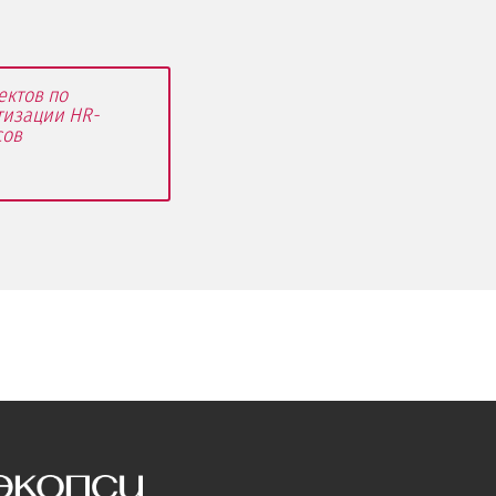
ектов по
тизации HR-
сов