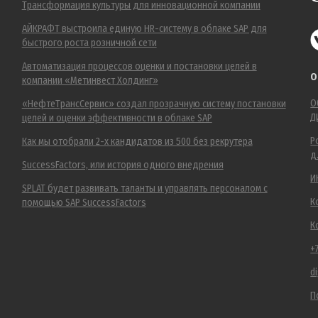
Трансформация культуры для инновационной компании
АЙКРАФТ выстроила единую HR-систему в облаке SAP для
быстрого роста розничной сети
Автоматизация процессов оценки и постановки целей в
О
компании «Метинвест Холдинг»
О
«НефтеТрансСервис» создал прозрачную систему постановки
Д
целей и оценки эффективности в облаке SAP
Р
Как мы отобрали 2-х кандидатов из 500 без рекрутера
д
SuccessFactors, или история одного внедрения
И
SPLAT будет развивать таланты и управлять персоналом с
К
помощью SAP SuccessFactors
К
+
d
П