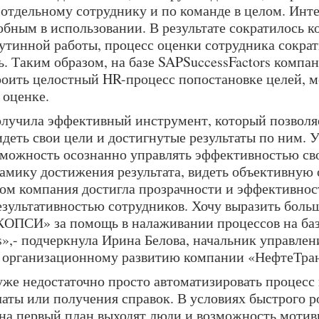
 отдельному сотруднику и по команде в целом. Инте
обным в использовании. В результате сократилось к
утинной работы, процесс оценки сотрудника сократ
ь. Таким образом, на базе SAPSuccessFactors компан
роить целостный HR-процесс попостановке целей, 
 оценке.
лучила эффективный инструмент, который позволя
деть свои цели и достигнутые результаты по ним. 
зможность осознанно управлять эффективностью св
намику достижения результата, видеть объективную 
лом компания достигла прозрачности и эффективнос
езультативностью сотрудников. Хочу выразить боль
ОПСИ» за помощь в налаживании процессов на ба
s»,- подчеркнула Ирина Белова, начальник управлен
 организационному развитию компании «НефтеТра
же недостаточно просто автоматизировать процесс
латы или получения справок. В условиях быстрого р
на первый план выходят люди и возможность мотив