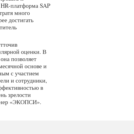
. HR-платформа SAP
тратя много
рее достигать
титель
отточив
улярной оценки. В
она позволяет
месячной основе и
ным с участием
ели и сотрудники,
эффективностью в
нь зрелости
ртнер «ЭКОПСИ».