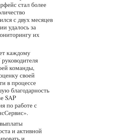
рфейс стал более
оличество
ился с двух месяцев
ии удалось за
мониторингу их
ет каждому
У руководителя
оей команды,
оценку своей
ти в процессе
шую благодарность
зе SAP
ия по работе с
нсСервис».
 выплаты
оста и активной
ировать и