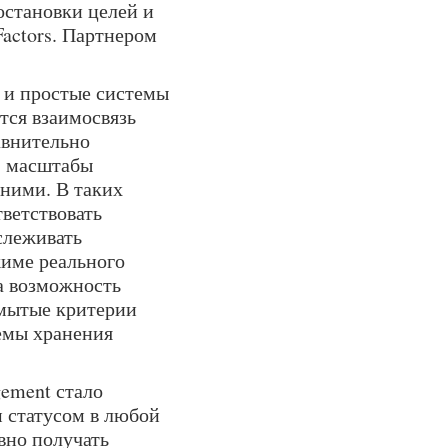
остановки целей и
actors. Партнером
 и простые системы
тся взаимосвязь
авнительно
, масштабы
жними. В таких
ветствовать
слеживать
име реального
а возможность
змытые критерии
емы хранения
gement стало
 статусом в любой
вно получать