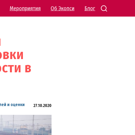
Мероприятия
Об Экопси
Блог
л
овки
сти в
лей и оценки
27.10.2020