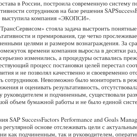
остава в России, построила современную систему п
тивности сотрудников на базе решения SAPSuccessF
ю выступила компания «ЭКОПСИ».
ТрансСервисом» стояла задача выстроить понятные
ьтативности и премирования, где четко прослеживае
енными целями и размером вознаграждения. За ср
омежуток времени компания выросла в десятки раз
 серьезно изменились, а процедуры оставались пре
ествующий процесс постановки целей перестал соот
вития и не позволял качественно и своевременно от
ь сотрудников. Невозможно было мониторить в реж
ижения и оценивать результативность, отсутствовал
у руководителем и подчиненным, существовали ра
шой объем бумажной работы и не было единой сист
ия SAP SuccessFactors Performance and Goals Mana
 регулярной основе отслеживать цели с актуальным
ни как подчиненным, так и руководителем, операти