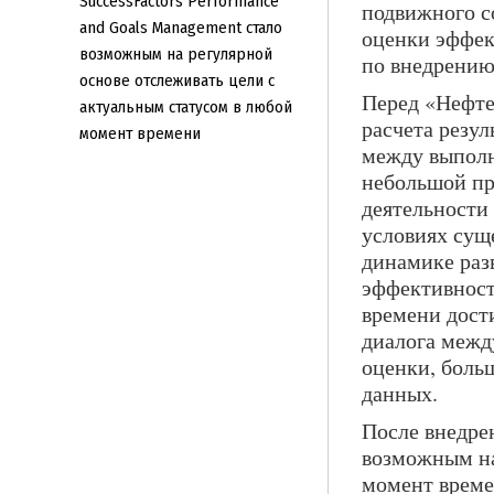
SuccessFactors Performance
подвижного с
and Goals Management стало
оценки эффек
возможным на регулярной
по внедрени
основе отслеживать цели с
Перед «Нефте
актуальным статусом в любой
расчета резул
момент времени
между выполн
небольшой пр
деятельности
условиях сущ
динамике раз
эффективност
времени дост
диалога межд
оценки, боль
данных.
После внедрен
возможным на
момент време