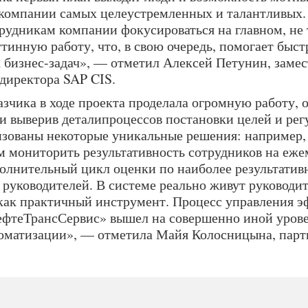
 компании самых целеустремленных и талантливых
трудникам компании фокусироваться на главном, не 
тинную работу, что, в свою очередь, помогает быст
 бизнес-задач», — отметил Алексей Петунин, замес
 директора SAP CIS.
зчика в ходе проекта проделала огромную работу, 
и выверив деталипроцессов постановки целей и рег
изованы некоторые уникальные решения: например, 
м мониторить результативность сотрудников на еже
полнительный цикл оценки по наиболее результатив
руководителей. В системе реально живут руководит
 как практичный инструмент. Процесс управления 
фтеТрансСервис» вышел на совершенно иной урове
томатизации», — отметила Майя Колосницына, па