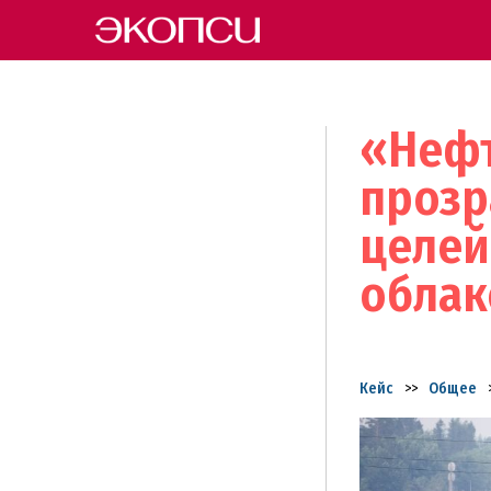
«Нефт
прозр
целей
облак
Кейс
>>
Общее