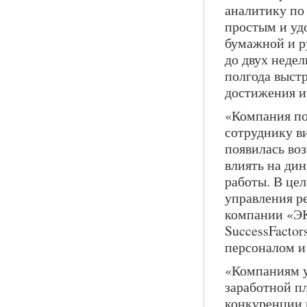
аналитику по
простым и уд
бумажной и р
до двух недел
полгода выст
достижения и
«Компания по
сотруднику ви
появилась во
влиять на ди
работы. В це
управления р
компании «ЭК
SuccessFactor
персоналом и
«Компаниям у
заработной п
конкуренции 