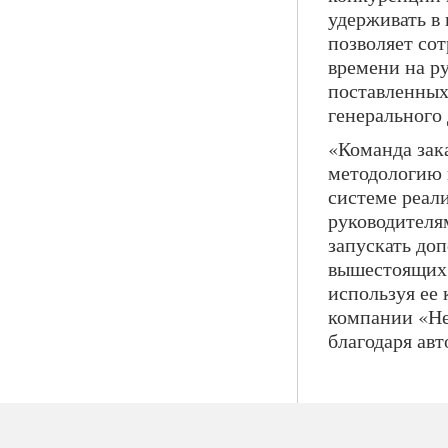
удерживать в
позволяет со
времени на ру
поставленных
генерального
«Команда зака
методологию 
системе реал
руководителя
запускать до
вышестоящих 
используя ее
компании «Не
благодаря ав