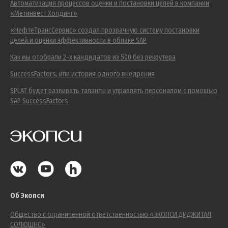
Автоматизация процессов оценки и постановки целей в компании
«Метинвест Холдинг»
«НефтеТрансСервис» создал прозрачную систему постановки
целей и оценки эффективности в облаке SAP
Как мы отобрали 2-х кандидатов из 500 без рекрутера
SuccessFactors, или история одного внедрения
SPLAT будет развивать таланты и управлять персоналом с помощью
SAP SuccessFactors
Об Экопси
Общество с ограниченной ответственностью «ЭКОПСИ ДИДЖИТАЛ
СОЛЮШНС»