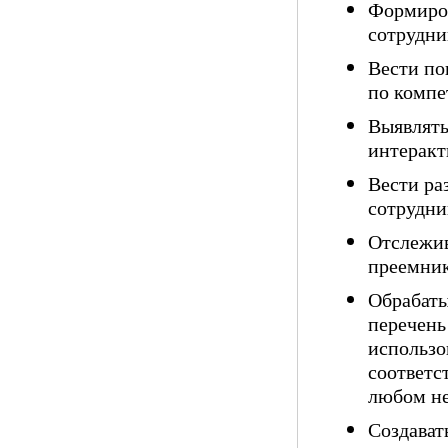
Формиров
сотрудни
Вести по
по компе
Выявлять
интеракт
Вести ра
сотрудни
Отслежив
преемни
Обрабаты
перечень
использо
соответс
любом не
Создават