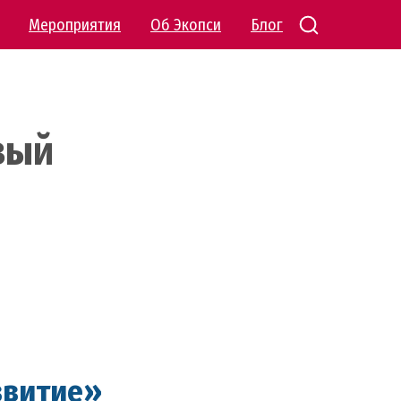
Мероприятия
Об Экопси
Блог
вый
звитие»