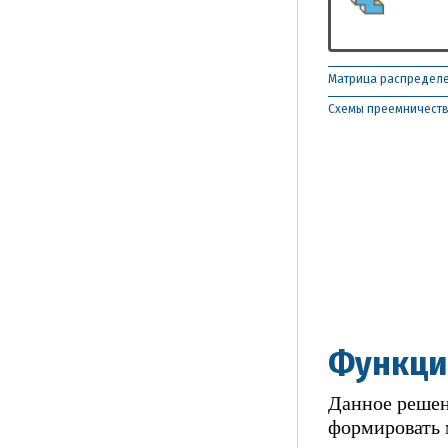
Матрица распределе
Схемы преемничест
Функци
Данное решен
формировать 