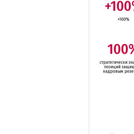
+10
+100%
100
стратегически з
позиций защи
кадровым рез