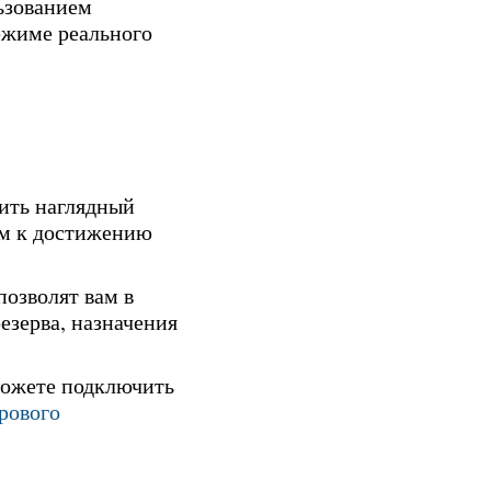
ьзованием
ежиме реального
вить наглядный
ом к достижению
озволят вам в
езерва, назначения
можете подключить
рового