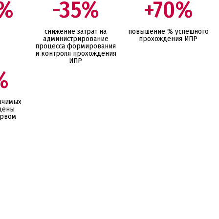
0%
-35%
+70%
снижение затрат на
повышение % успешного
администрирование
прохождения ИПР
процесса формирования
и контроля прохождения
ИПР
%
начимых
щены
ервом