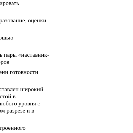
ировать
разование, оценки
мощью
ь пары «наставник-
оров
ени готовности
ставлен широкий
стой в
любого уровня с
м разрезе и в
строенного