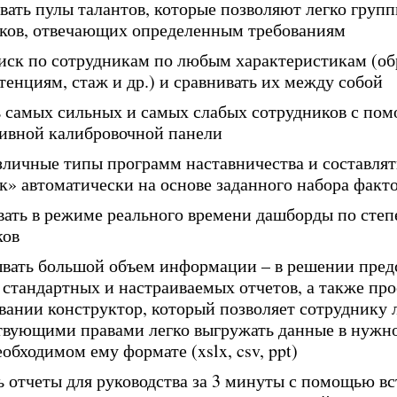
ать пулы талантов, которые позволяют легко групп
ков, отвечающих определенным требованиям
иск по сотрудникам по любым характеристикам (об
тенциям, стаж и др.) и сравнивать их между собой
 самых сильных и самых слабых сотрудников с по
ивной калибровочной панели
зличные типы программ наставничества и составлят
к» автоматически на основе заданного набора факт
ать в режиме реального времени дашборды по степ
ков
вать большой объем информации – в решении пред
 стандартных и настраиваемых отчетов, а также про
вании конструктор, который позволяет сотруднику 
твующими правами легко выгружать данные в нужно
обходимом ему формате (xslx, csv, ppt)
ь отчеты для руководства за 3 минуты с помощью в