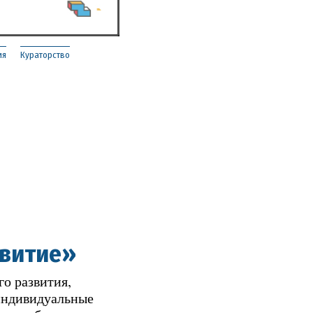
ия
Кураторство
звитие»
о развития,
 индивидуальные