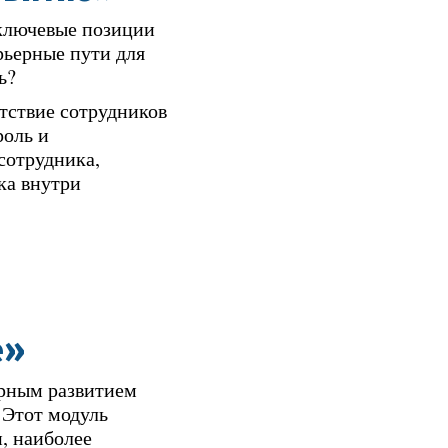
 ключевые позиции
рьерные пути для
ь?
тствие сотрудников
роль и
сотрудника,
ка внутри
е»
ерным развитием
 Этот модуль
, наиболее