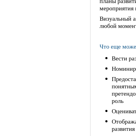
планы развит
мероприятия 
Визуальный а
любой момент
Что еще може
Вести ра
Номиниро
Предоста
понятным
претендо
роль
Оцениват
Отобража
развития