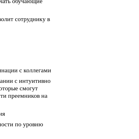
ачать обучающие
волит сотруднику в
инации с коллегами
ании с интуитивно
оторые смогут
сти преемников на
ия
ности по уровню