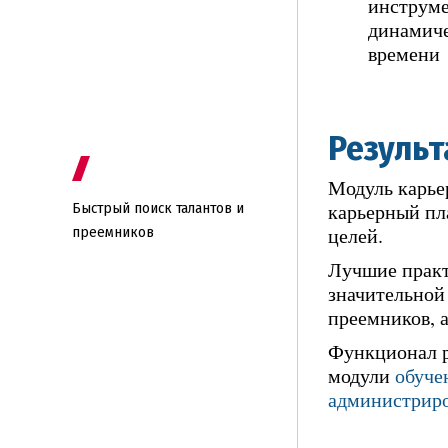
инструме
динамиче
времени
Резуль
Модуль карьер
карьерный пл
Быстрый поиск талантов и
целей.
преемников
Лучшие практ
значительной
преемников, 
Функционал р
модули
обуче
администрир