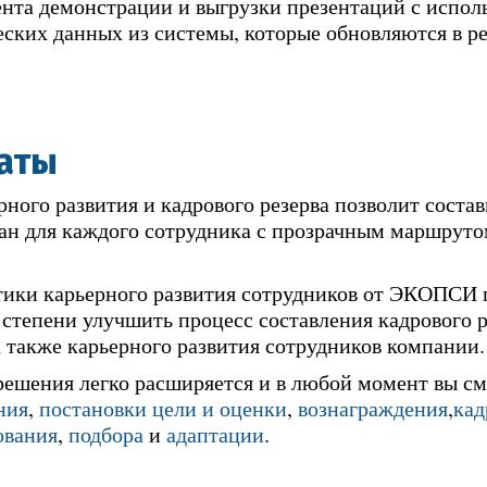
нта демонстрации и выгрузки презентаций с испол
ских данных из системы, которые обновляются в р
таты
ного развития и кадрового резерва позволит соста
ан для каждого сотрудника с прозрачным маршрут
ики карьерного развития сотрудников от ЭКОПСИ п
 степени улучшить процесс составления кадрового р
а также карьерного развития сотрудников компании.
ешения легко расширяется и в любой момент вы с
ния
,
постановки цели и оценки
,
вознаграждения
,
кад
ования
,
подбора
и
адаптации
.