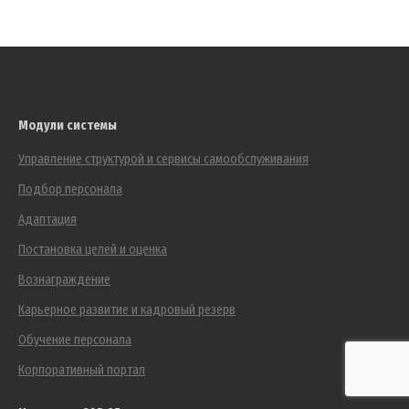
Модули системы
Управление структурой и сервисы самообслуживания
Подбор персонала
Адаптация
Постановка целей и оценка
Вознаграждение
Карьерное развитие и кадровый резерв
Обучение персонала
Корпоративный портал