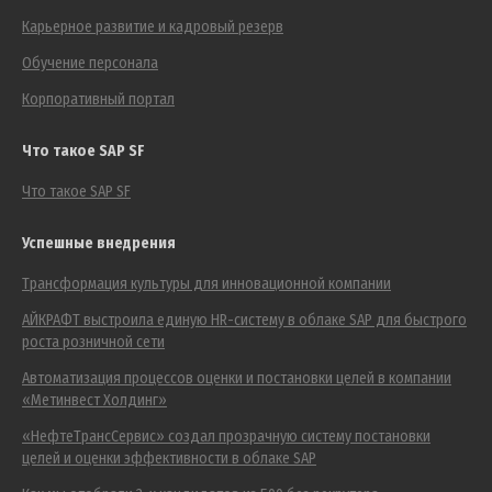
Карьерное развитие и кадровый резерв
Обучение персонала
Корпоративный портал
Что такое SAP SF
Что такое SAP SF
Успешные внедрения
Трансформация культуры для инновационной компании
АЙКРАФТ выстроила единую HR-систему в облаке SAP для быстрого
роста розничной сети
Автоматизация процессов оценки и постановки целей в компании
«Метинвест Холдинг»
«НефтеТрансСервис» создал прозрачную систему постановки
целей и оценки эффективности в облаке SAP