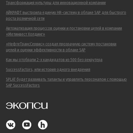
Трансформация культуры для инновационной компании
АЙКРАФТ выстроила единую HR-систему в облаке SAP для быстрого
роста розничной сети
Автоматизация процессов оценки и постановки целей в компании
«Метинвест Холдинг»
«НефтеТрансСервис» создал прозрачную систему постановки
целей и оценки эффективности в облаке SAP
Как мы отобрали 2-х кандидатов из 500 без рекрутера
SuccessFactors, или история одного внедрения
SPLAT будет развивать таланты и управлять персоналом с помощью
SAP SuccessFactors